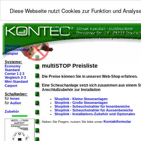
Diese Webseite nutzt Cookies zur Funktion und Analyse
Marder-Abwehr mit Grossflächen-Sche
Schützen Sie Ihren großen Carport, Ihren verwinkelten Dachb
weitläufige Zwischendecken und andere große Flächen mit 
Übersicht
Beschreibung
Beispiel
Systeme:
multiSTOP Preisliste
Economy
Standard
Center 1
2
3
Die Preise können Sie in unseren Web-Shop erfahren.
Vergleich 2-3
-
Mini
Standard
Eine Scheuchanlage setzt sich zusammen aus einem S
Carport
Anschlußzubehör zur Installation
Schallgeber:
für
Innen
Shoplink - Kleine Steueranlagen
Shoplink - Große Steueranlagen
für
Außen
Shoplink - Scheuchstrahler für Innenbereiche
Shoplink - Scheuchstrahler für Aussenbereiche
Zubehör
Shoplink - Installations-Zubehör und Optionales
Kontaktformular
Haben Sie Fragen, nutzen Sie bitte unser