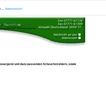
...
Datenschutz?
uchanlagen
oden, Ihre Halle,
®
dem multiSTOP
-Geräteprogramm.
teuergerät und dazu passenden Scheuchstrahlern, sowie