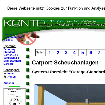
Diese Webseite nutzt Cookies zur Funktion und Analyse
Marder-Abwehr mit Grossflächen-Sche
Schützen Sie Ihren großen Carport, Ihren verwinkelten Dachb
weitläufige Zwischendecken und andere große Flächen mit 
Übersicht
Beschreibung
Beispiel
Systeme:
Economy
1
2
3
4
5
6
7
Standard
Seiten:
Center 1
2
3
Vergleich 2-3
-
Mini
Standard
Carport-Scheuchanlagen
Carport
Schallgeber:
System-Übersicht "Garage-Standar
für
Innen
für
Außen
Zubehör