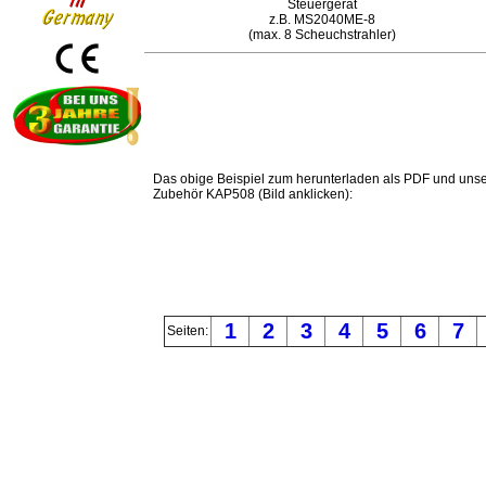
Steuergerät
z.B. MS2040ME-8
(max. 8 Scheuchstrahler)
Das obige Beispiel zum herunterladen als PDF und uns
Zubehör KAP508 (Bild anklicken):
1
2
3
4
5
6
7
Seiten: