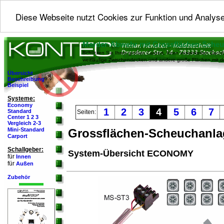
Diese Webseite nutzt Cookies zur Funktion und Analyse
Marder-Abwehr mit Grossflächen-Sche
Schützen Sie Ihren großen Carport, Ihren verwinkelten Dachb
weitläufige Zwischendecken und andere große Flächen mit 
Übersicht
Beschreibung
Beispiel
Systeme:
Economy
1
2
3
4
5
6
7
Standard
Seiten:
Center 1
2
3
Vergleich 2-3
-
Mini
Standard
Grossflächen-Scheuchanl
Carport
Schallgeber:
System-Übersicht ECONOMY
für
Innen
für
Außen
Zubehör