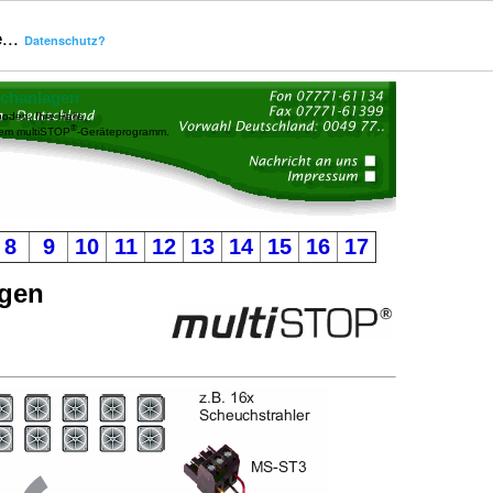
...
Datenschutz?
uchanlagen
oden, Ihre Halle,
®
dem multiSTOP
-Geräteprogramm.
8
9
10
11
12
13
14
15
16
17
agen