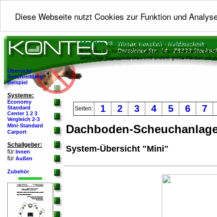
Diese Webseite nutzt Cookies zur Funktion und Analyse
Marder-Abwehr mit Grossflächen-Sche
Schützen Sie Ihren großen Carport, Ihren verwinkelten Dachb
weitläufige Zwischendecken und andere große Flächen mit 
Übersicht
Beschreibung
Beispiel
Systeme:
Economy
1
2
3
4
5
6
7
Standard
Seiten:
Center 1
2
3
Vergleich 2-3
-
Mini
Standard
Dachboden-Scheuchanlag
Carport
Schallgeber:
System-Übersicht "Mini"
für
Innen
für
Außen
Zubehör