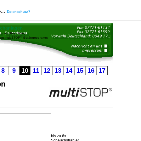
...
Datenschutz?
uchanlagen
oden, Ihre Halle,
®
dem multiSTOP
-Geräteprogramm.
8
9
10
11
12
13
14
15
16
17
en
bis zu 6x
Scheuchstrahler