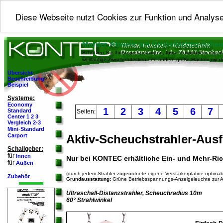
Diese Webseite nutzt Cookies zur Funktion und Analyse
Marder-Abwehr mit Grossflächen-Sche
Schützen Sie Ihren großen Carport, Ihren verwinkelten Dachb
weitläufige Zwischendecken und andere große Flächen mit 
Übersicht
Beschreibung
Beispiel
Systeme:
Economy
1
2
3
4
5
6
7
Standard
Seiten:
Center 1
2
3
Vergleich 2-3
-
Mini
Standard
Carport
Aktiv-Scheuchstrahler-Aus
Schallgeber:
für
Innen
Nur bei KONTEC erhältliche Ein- und Mehr-Ric
für
Außen
(durch jedem Strahler zugeordnete eigene Verstärkerplatine optimal
Zubehör
Grundausstattung:
Grüne Betriebsspannungs-Anzeigeleuchte zur An
Ultraschall-Distanzstrahler, Scheuchradius 10m
60° Strahlwinkel