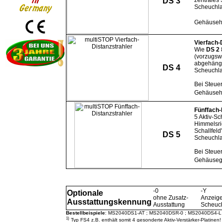
DS 3
zentrales
Scheuchla
Gehäuseh
Vierfach-
Wie
DS 2
(vorzugsw
abgehängt
DS 4
Scheuchla
Bei Steue
Gehäuseh
Fünffach-
5 Aktiv-Sc
Himmelsr
Schallfel
DS 5
Scheuchla
Bei Steue
Gehäuseg
-0
-Y
Optionale
ohne Zusatz-
Anzeig
Ausstattungskennung
Ausstattung
Scheuc
Bestellbeispiele
: MS2040DS1-AT ; MS2040DSR-0 ; MS2040DS4-L 
1)
Typ FS4 z.B. enthält somit 4 gesonderte Aktiv-Verstärker-Platinen!