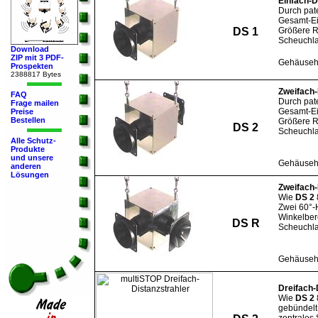
Einfach-D
Durch pat
Gesamt-E
DS 1
Größere R
Scheuchla
Download
ZIP mit 3 PDF-
Gehäuseh
Prospekten
2388817 Bytes
Zweifach-
FAQ
Durch pat
Frage mailen
Gesamt-Ei
Preise
Bestellen
Größere R
DS 2
Scheuchla
Alle Schutz-
Produkte
und unsere
Gehäuseh
anderen
Lösungen
Zweifach-
Wie
DS 2
Zwei 60°-H
Winkelber
DS R
Scheuchla
Gehäuseh
Dreifach-
Wie
DS 2
gebündelt