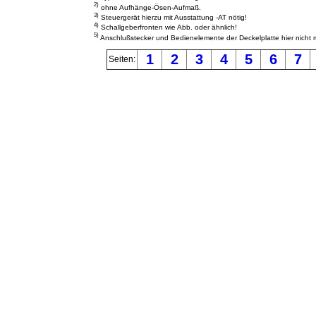
2)
ohne Aufhänge-Ösen-Aufmaß.
3)
Steuergerät hierzu mit Ausstattung -AT nötig!
4)
Schallgeberfronten wie Abb. oder ähnlich!
5)
Anschlußstecker und Bedienelemente der Deckelplatte hier nicht m
1
2
3
4
5
6
7
Seiten: