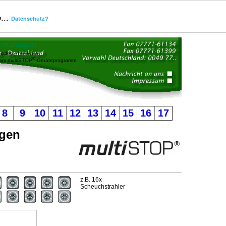
...
Datenschutz?
uchanlagen
oden, Ihre Halle,
®
dem multiSTOP
-Geräteprogramm.
8
9
10
11
12
13
14
15
16
17
agen
z.B. 16x
Scheuchstrahler