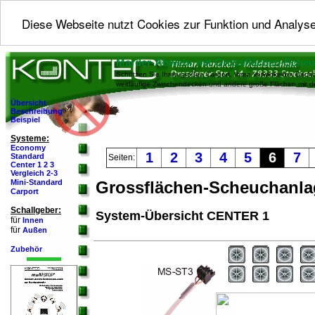
Diese Webseite nutzt Cookies zur Funktion und Analyse
Marder-Abwehr mit Grossflächen-Sche
Schützen Sie Ihren großen Carport, Ihren verwinkelten Dachb
weitläufige Zwischendecken und andere große Flächen mit 
Übersicht
Beschreibung
Beispiel
Systeme:
Economy
1
2
3
4
5
6
7
Standard
Seiten:
Center 1
2
3
Vergleich 2-3
-
Mini
Standard
Grossflächen-Scheuchanl
Carport
Schallgeber:
System-Übersicht CENTER 1
für
Innen
für
Außen
Zubehör